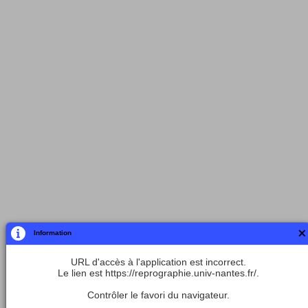
Information
URL d'accès à l'application est incorrect.
Le lien est https://reprographie.univ-nantes.fr/.
Contrôler le favori du navigateur.